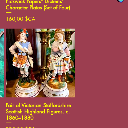
Pickwick Papers” Dickens’
Character Plates (Set of Four)
Prix
160,00 $CA
Aperçu rapide
Pair of Victorian Staffordshire
Scottish Highland Figures, c.
1860–1880