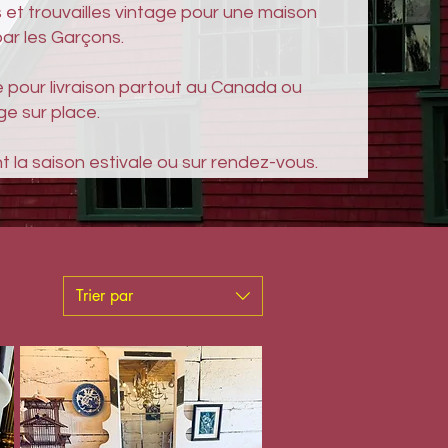
et trouvailles vintage pour une maison
r les Garçons.
e pour livraison partout au Canada ou
e sur place.
la saison estivale ou sur rendez-vous.
Trier par