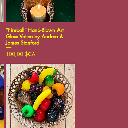
Aperçu rapide
“Fireball” Hand-Blown Art
Glass Votive by Andrea &
James Stanford
Prix
100,00 $CA