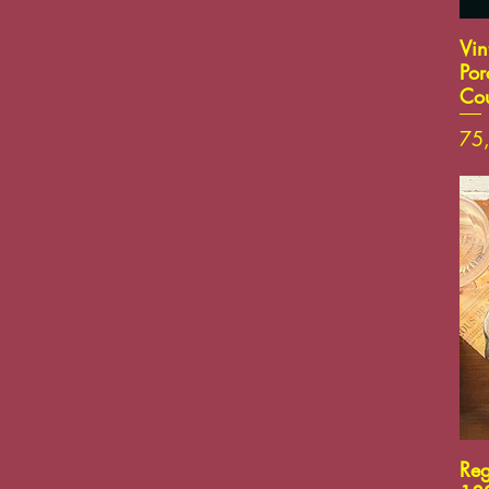
Vi
Por
Cou
Pri
75
Reg