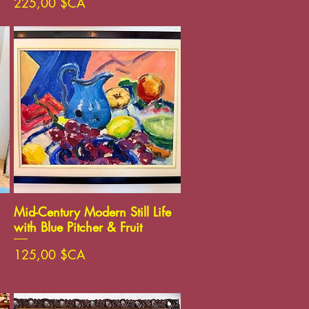
Prix
225,00 $CA
Aperçu rapide
Mid-Century Modern Still Life
with Blue Pitcher & Fruit
Prix
125,00 $CA