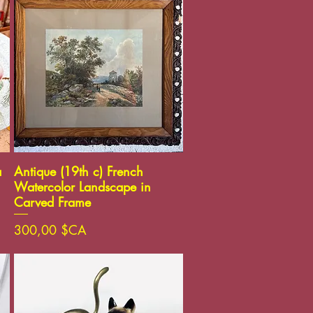
Aperçu rapide
a
Antique (19th c) French
Watercolor Landscape in
Carved Frame
Prix
300,00 $CA