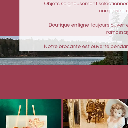
Objets soigneusement sélectionnés 
composée pa
Boutique en ligne toujours ouvert
ramassag
Notre brocante est ouverte pendant 