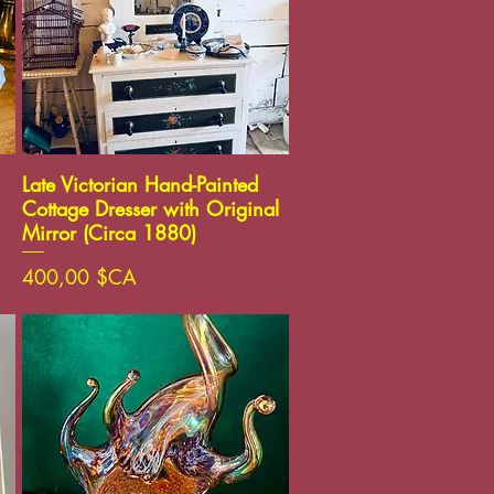
Aperçu rapide
Late Victorian Hand-Painted
Cottage Dresser with Original
Mirror (Circa 1880)
Prix
400,00 $CA