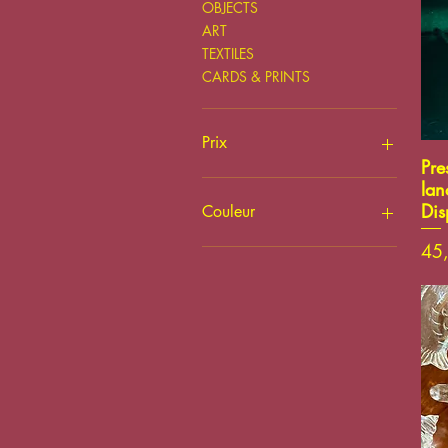
OBJECTS
ART
TEXTILES
CARDS & PRINTS
Prix
Pre
lan
10 $CA
875 $CA
Dis
Couleur
Pri
45